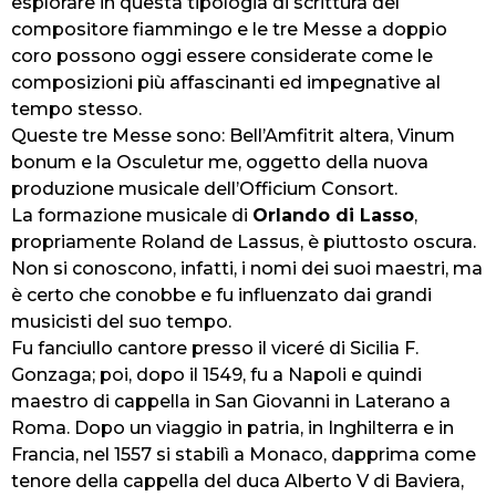
esplorare in questa tipologia di scrittura del
compositore fiammingo e le tre Messe a doppio
coro possono oggi essere considerate come le
composizioni più affascinanti ed impegnative al
tempo stesso.
Queste tre Messe sono: Bell’Amfitrit altera, Vinum
bonum e la Osculetur me, oggetto della nuova
produzione musicale dell’Officium Consort.
La formazione musicale di
Orlando di Lasso
,
propriamente Roland de Lassus, è piuttosto oscura.
Non si conoscono, infatti, i nomi dei suoi maestri, ma
è certo che conobbe e fu influenzato dai grandi
musicisti del suo tempo.
Fu fanciullo cantore presso il viceré di Sicilia F.
Gonzaga; poi, dopo il 1549, fu a Napoli e quindi
maestro di cappella in San Giovanni in Laterano a
Roma. Dopo un viaggio in patria, in Inghilterra e in
Francia, nel 1557 si stabilì a Monaco, dapprima come
tenore della cappella del duca Alberto V di Baviera,