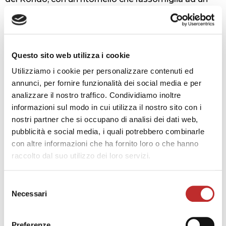
appassionato valzer al quale si alternano motivi di
canzone.
Il
Quartetto n. 8 in do minore
di Dmitri
Questo sito web utilizza i cookie
Shostakovich è stato scritto in tre giorni, tra il 12 e il
14 luglio 1960) ed eseguito per la prima volta nello
Utilizziamo i cookie per personalizzare contenuti ed
stesso anno a Leningrado dal Quartetto Beethoven.
annunci, per fornire funzionalità dei social media e per
L’opera esce da un periodo particolarmente
analizzare il nostro traffico. Condividiamo inoltre
drammatico della vita del compositore: la sua
informazioni sul modo in cui utilizza il nostro sito con i
sempre più opprimente riluttanza ad entrare nel
nostri partner che si occupano di analisi dei dati web,
Partito Comunista Sovietico fu aggravata dalla
pubblicità e social media, i quali potrebbero combinarle
comparsa dei primi sintomi di una debilitante
con altre informazioni che ha fornito loro o che hanno
debolezza muscolare che sarebbe poi stata
raccolto dal suo utilizzo dei loro servizi.
diagnosticata come sclerosi laterale miotrofica.
La dedica in partitura “alle vittime del fascismo e
Selezione
della guerra” fu interpretata dal figlio Maxim come
Necessari
del
un riferimento alle vittime di tutti i totalitarismi,
consenso
mentre la figlia Galina sostiene che fosse dedicato a
Preferenze
se stesso e che la dedica fosse stata imposta dalle