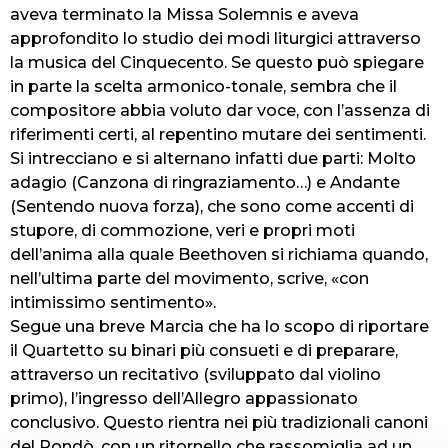
aveva terminato la Missa Solemnis e aveva
approfondito lo studio dei modi liturgici attraverso
la musica del Cinquecento. Se questo può spiegare
in parte la scelta armonico-tonale, sembra che il
compositore abbia voluto dar voce, con l’assenza di
riferimenti certi, al repentino mutare dei sentimenti.
Si intrecciano e si alternano infatti due parti: Molto
adagio (Canzona di ringraziamento…) e Andante
(Sentendo nuova forza), che sono come accenti di
stupore, di commozione, veri e propri moti
dell’anima alla quale Beethoven si richiama quando,
nell’ultima parte del movimento, scrive, «con
intimissimo sentimento».
Segue una breve Marcia che ha lo scopo di riportare
il Quartetto su binari più consueti e di preparare,
attraverso un recitativo (sviluppato dal violino
primo), l’ingresso dell’Allegro appassionato
conclusivo. Questo rientra nei più tradizionali canoni
del Rondò, con un ritornello che rassomiglia ad un