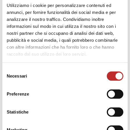
Vladimir Čadež, Rajko Meserko, Marjan Trček
Utilizziamo i cookie per personalizzare contenuti ed
Janez Triler, Jože Vidic, Darko Vidic
annunci, per fornire funzionalità dei social media e per
Janko Volčanšek, Matej Voje
analizzare il nostro traffico. Condividiamo inoltre
musiche di J. Gallus, H. L. Hassler, F. Poulenc, V.
informazioni sul modo in cui utilizza il nostro sito con i
Miškinis, M. Lauridsen, A. Pärt
nostri partner che si occupano di analisi dei dati web,
pubblicità e social media, i quali potrebbero combinarle
Le più grandi pagine della polifonia tardo-
con altre informazioni che ha fornito loro o che hanno
rinascimentale a confronto con quelle dei
raccolto dal suo utilizzo dei loro servizi.
maggiori compositori per coro del Novecento. Le
voci di uno dei più prestigiosi complessi vocali da
Selezione
camera europei, da 60 anni sulla scena
Necessari
del
internazionale.
consenso
Preferenze
Scarica programma
Statistiche
Indietro
Marketing