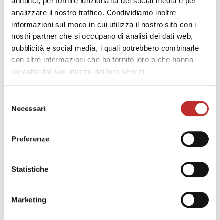
annunci, per fornire funzionalità dei social media e per
I vincitori del Premio Musicainsieme non possono
analizzare il nostro traffico. Condividiamo inoltre
ripresentare domanda di partecipazione alle edizioni
informazioni sul modo in cui utilizza il nostro sito con i
successive. È invece possibile per tutti gli altri
nostri partner che si occupano di analisi dei dati web,
concorrenti ripresentare candidature già proposte
pubblicità e social media, i quali potrebbero combinarle
nelle edizioni precedenti.
con altre informazioni che ha fornito loro o che hanno
raccolto dal suo utilizzo dei loro servizi.
La Commissione giudicatrice sarà formata dai due
direttori artistici di Musicainsieme in carica
Selezione
(attualmente maestri Franco Calabretto e Eddi De
Necessari
del
Nadai) e dal rappresentate designato dalla famiglia
consenso
ispiratrice del premio.
Preferenze
Criteri di valutazione principali, ciascuno
indipendente dall’altro, saranno:
Statistiche
la votazione conseguita
l’originalità del programma
l’interesse musicale del programma ai fini
Marketing
della programmazione annuale di