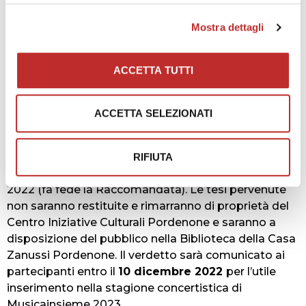
Musicainsieme
Mostra dettagli
Le tesi e i programmi (con attestazione che sono
stati presentati come programma d’esame) da
concerto andranno spedite: una copia in formato
ACCETTA TUTTI
cartaceo e una copia, conforme al cartaceo, in un file
formato pdf al seguente indirizzo: Centro Iniziative
Culturali Pordenone Via Concordia 7 33170
ACCETTA SELEZIONATI
Pordenone
cicp@centroculturapordenone.it
con
oggetto: PREMIO MUSICAINSIEME PORDENONE.
RIFIUTA
Il termine ultimo per spedire i lavori è il 30 ottobre
2022 (fa fede la Raccomandata). Le tesi pervenute
non saranno restituite e rimarranno di proprietà del
Centro Iniziative Culturali Pordenone e saranno a
disposizione del pubblico nella Biblioteca della Casa
Zanussi Pordenone. Il verdetto sarà comunicato ai
partecipanti entro il
10 dicembre 2022
per l’utile
inserimento nella stagione concertistica di
Musicainsieme 2023.