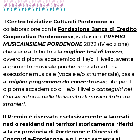
Il
Centro Iniziative Culturali Pordenone
, in
collaborazione con la
Fondazione Banca di Credito
Cooperativo Pordenonese
, istituisce il
PREMIO
MUSICAINSIEME PORDENONE
2022 (IV edizione)
che viene attribuito alla
migliore tesi di laurea
,
ovvero diploma accademico di I e/o II livello, avente
argomento musicale purché correlato ad una
esecuzione musicale (vocale e/o strumentale), ossia
al
miglior programma da concerto
eseguito per il
diploma accademico di I e/o II livello
conseguiti nei
Conservatori e nelle Università di musica italiani e
stranieri
.
Il Premio è riservato esclusivamente a laureati
nati o residenti nei territori storicamente riferiti
alla
ex provincia di Pordenone e Diocesi di
Concordia-Pordenone,
e più precisamente ai