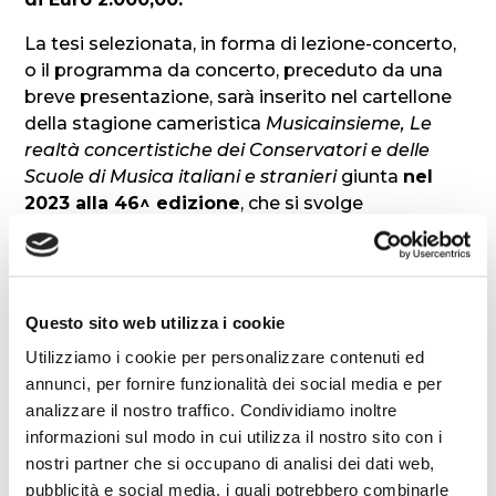
La tesi selezionata, in forma di lezione-concerto,
o il programma da concerto, preceduto da una
breve presentazione, sarà inserito nel cartellone
della stagione cameristica
Musicainsieme, Le
realtà concertistiche dei Conservatori e delle
Scuole di Musica italiani e stranieri
giunta
nel
2023 alla 46^ edizione
, che si svolge
normalmente nei mesi di febbraio/marzo presso
l’Auditorium Lino Zanussi della Casa Zanussi di
Pordenone, in via Concordia 7, concerti matinée
che si tengono la domenica mattina alle ore 11.
Questo sito web utilizza i cookie
Eventuali integrazioni o variazioni al programma
Utilizziamo i cookie per personalizzare contenuti ed
della lezione -concerto dovranno essere
annunci, per fornire funzionalità dei social media e per
comunque concordate con la Direzione Artistica.
analizzare il nostro traffico. Condividiamo inoltre
Il premio ha cadenza annuale.
informazioni sul modo in cui utilizza il nostro sito con i
nostri partner che si occupano di analisi dei dati web,
I vincitori del Premio Musicainsieme non possono
pubblicità e social media, i quali potrebbero combinarle