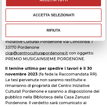
la votazione conseguita dalla tesi in oggetto.
Le tesi e i programmi (con attestazione che sono
ACCETTA SELEZIONATI
stati presentati come programma d’esame) da
concerto andranno spedite: una copia in formato
cartaceo e una copia, conforme al cartaceo, in un
RIFIUTA
file formato pdf al seguente indirizzo: Centro
Iniziative Culturali Pordenone Via Concordia 7
33170 Pordenone
cicp@centroculturapordenone.it
con oggetto:
PREMIO MUSICAINSIEME PORDENONE.
Il temine ultimo per spedire i lavori è il 30
novembre 2023
(fa fede la Raccomandata RR).
Le tesi pervenute non saranno restituite e
rimarranno di proprietà del Centro Iniziative
Culturali Pordenone e saranno a disposizione del
pubblico nella Biblioteca della Casa Zanussi
Pordenone. Il verdetto sarà comunicato ai