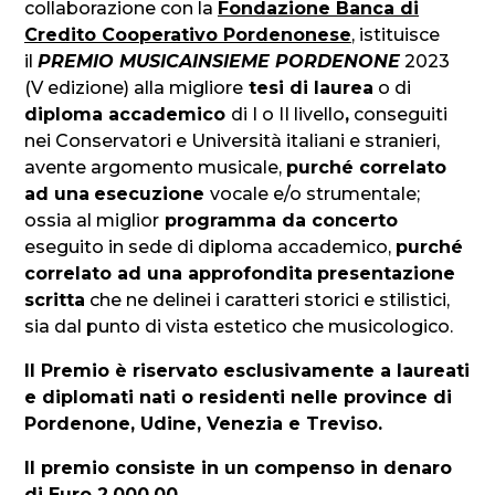
collaborazione con la
Fondazione Banca di
Credito Cooperativo Pordenonese
, istituisce
il
PREMIO MUSICAINSIEME PORDENONE
2023
(V edizione) alla migliore
tesi di laurea
o di
diploma accademico
di I o II livello
,
conseguiti
nei Conservatori e Università italiani e stranieri,
avente argomento musicale,
purché correlato
ad una
esecuzione
vocale e/o strumentale;
ossia al miglior
programma da concerto
eseguito in sede di diploma accademico,
purché
correlato ad una approfondita
presentazione
scritta
che ne delinei i caratteri storici e stilistici,
sia dal punto di vista estetico che musicologico.
Il Premio è riservato esclusivamente a laureati
e diplomati nati o residenti nelle province di
Pordenone, Udine, Venezia e Treviso.
Il premio consiste in un compenso in denaro
di Euro 2.000,00
.