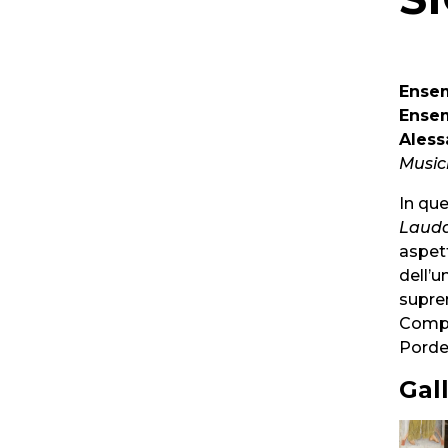
Ensem
Ensem
Aless
Music
In qu
Laud
aspett
dell’u
supre
Compl
Porden
Gal