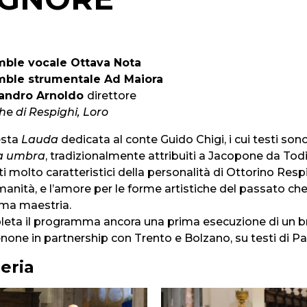
ble vocale Ottava Nota
ble strumentale Ad Maiora
andro Arnoldo
direttore
h
e
di Respighi, Loro
esta
Lauda
dedicata al conte Guido Chigi, i cui testi son
a umbra
, tradizionalmente attribuiti a Jacopone da To
i molto caratteristici della personalità di Ottorino Resp
manità, e l’amore per le forme artistiche del passato che 
ma maestria.
eta il programma ancora una prima esecuzione di un br
one in partnership con Trento e Bolzano, su testi di P
leria