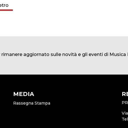
etro
er rimanere aggiornato sulle novità e gli eventi di Music
MEDIA
R
PR
Rassegna Stampa
Vi
Te