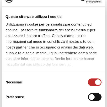
intercalati da letture. E poi due recital organistici,
tre lezioni concerto cameristiche (Lied per voce e
strumenti, nel segno della divulgazione e
Questo sito web utilizza i cookie
formazione del pubblico). E altre opere particolari
Utilizziamo i cookie per personalizzare contenuti ed
e appropriate al tema, come la Lauda per la
annunci, per fornire funzionalità dei social media e per
Natività del Signore di Respighi, un concerto
analizzare il nostro traffico. Condividiamo inoltre
monografico su Josquin Desprez, uno sguardo al
informazioni sul modo in cui utilizza il nostro sito con i
sacro contemporaneo che proviene dalle regioni
nostri partner che si occupano di analisi dei dati web,
baltiche, la deliziosa Ceremony of Carols di
pubblicità e social media, i quali potrebbero combinarle
Britten. Perché, tra l’altro siamo in clima
con altre informazioni che ha fornito loro o che hanno
prenatalizio e, con una virata verso il ricco
raccolto dal suo utilizzo dei loro servizi.
patrimonio etnomusicale dedicato alla tradizione
devozionale, proponiamo un progetto che ha
come protagonista uno strumento mai apparso
Selezione
Necessari
finora, la cornamusa, in un programma dedicato
del
ai “canti di culla”. Franco Calabretto e Eddi De
consenso
Nadai, direzione artistica
Preferenze