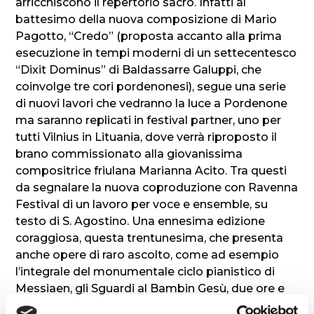
arricchiscono il repertorio sacro. Infatti al
battesimo della nuova composizione di Mario
Pagotto, “Credo” (proposta accanto alla prima
esecuzione in tempi moderni di un settecentesco
“Dixit Dominus” di Baldassarre Galuppi, che
coinvolge tre cori pordenonesi), segue una serie
di nuovi lavori che vedranno la luce a Pordenone
ma saranno replicati in festival partner, uno per
tutti Vilnius in Lituania, dove verrà riproposto il
brano commissionato alla giovanissima
compositrice friulana Marianna Acito. Tra questi
da segnalare la nuova coproduzione con Ravenna
Festival di un lavoro per voce e ensemble, su
testo di S. Agostino. Una ennesima edizione
coraggiosa, questa trentunesima, che presenta
anche opere di raro ascolto, come ad esempio
l’integrale del monumentale ciclo pianistico di
Messiaen, gli Sguardi al Bambin Gesù, due ore e
mezza di musica suddivisi in due concerti e