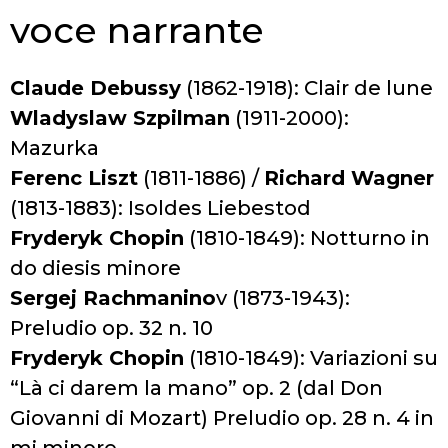
voce narrante
Claude Debussy
(1862-1918): Clair de lune
Wladyslaw Szpilman
(1911-2000):
Mazurka
Ferenc Liszt
(1811-1886) /
Richard Wagner
(1813-1883): Isoldes Liebestod
Fryderyk Chopin
(1810-1849): Notturno in
do diesis minore
Sergej Rachmanino
v (1873-1943):
Preludio op. 32 n. 10
Fryderyk Chopin
(1810-1849): Variazioni su
“Là ci darem la mano” op. 2 (dal Don
Giovanni di Mozart) Preludio op. 28 n. 4 in
mi minore