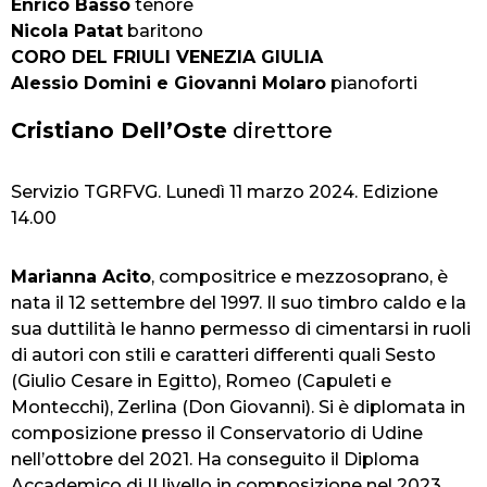
Enrico Basso
tenore
Nicola Patat
baritono
CORO DEL FRIULI VENEZIA GIULIA
Alessio Domini e Giovanni Molaro
pianoforti
Cristiano Dell’Oste
direttore
Servizio TGRFVG. Lunedì 11 marzo 2024. Edizione
14.00
Marianna Acito
, compositrice e mezzosoprano, è
nata il 12 settembre del 1997. Il suo timbro caldo e la
sua duttilità le hanno permesso di cimentarsi in ruoli
di autori con stili e caratteri differenti quali Sesto
(Giulio Cesare in Egitto), Romeo (Capuleti e
Montecchi), Zerlina (Don Giovanni). Si è diplomata in
composizione presso il Conservatorio di Udine
nell’ottobre del 2021. Ha conseguito il Diploma
Accademico di II livello in composizione nel 2023