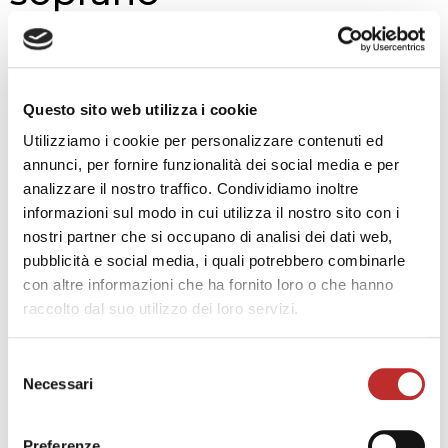
è un soprano americano-giapponese
nata nelle Isole Bermuda. Si è laureata
alla Rutgers University nel New Jersey,
Questo sito web utilizza i cookie
USA, con una tesi in Storia dell’Arte e
Utilizziamo i cookie per personalizzare contenuti ed
annunci, per fornire funzionalità dei social media e per
Letteratura Francese, con particolare
analizzare il nostro traffico. Condividiamo inoltre
attenzione alla storia del teatro italiano e
informazioni sul modo in cui utilizza il nostro sito con i
francese. Nel 2021 si è trasferita in Italia
nostri partner che si occupano di analisi dei dati web,
per frequentare il biennio specialistico di
pubblicità e social media, i quali potrebbero combinarle
con altre informazioni che ha fornito loro o che hanno
canto lirico al Conservatorio di Milano
raccolto dal suo utilizzo dei loro servizi.
dove si è laureata in ottobre 2023.
Nell’estate del 2023 ha debuttato nel
Selezione
ruolo di Pamina di
Die Zauberflöte
di
Necessari
del
Mozart all’Opernfest di Berlino.
consenso
A settembre è risultata vincitrice della IX
Preferenze