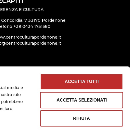
ECAPITI
ESENZA E CULTURA
a Concordia, 7 33170 Pordenone
lefono +39 0434 1751580
w.centroculturapordenone.it
c@centroculturapordenone.it
ACCETTA TUTTI
cial media e
nostro sito
ACCETTA SELEZIONATI
i potrebbero
ei loro
RIFIUTA