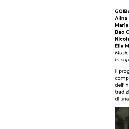
GO!Bo
Alina
Maria
Bao 
Nicol
Elia 
Music
In co
Il pro
compo
dell’I
tradiz
di una