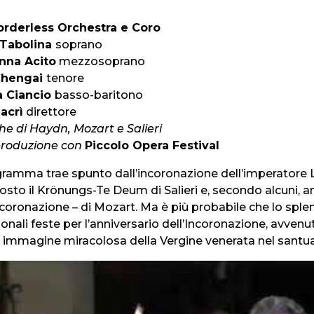
rderless Orchestra e Coro
 Tabolina
soprano
nna Acito
mezzosoprano
Chengai
tenore
a Ciancio
basso-baritono
Macrì
direttore
he di Haydn, Mozart e Salieri
produzione con
Piccolo Opera Festival
gramma trae spunto dall’incoronazione dell’imperatore Le
sto il Krönungs-Te Deum di Salieri e, secondo alcuni,
ncoronazione – di Mozart. Ma è più probabile che lo splen
ionali feste per l’anniversario dell’Incoronazione, avvenu
 immagine miracolosa della Vergine venerata nel santuar