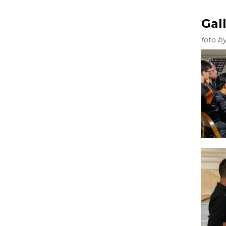
Gal
foto b