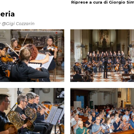
Riprese a cura di Giorgio Si
leria
y @Gigi Cozzarin