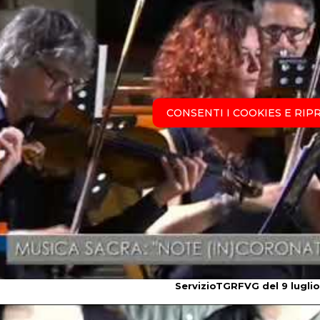
CONSENTI I COOKIES E RIP
ServizioTGRFVG del 9 lugli