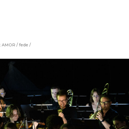
 AMOR / fede
/