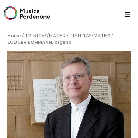
Skip
to
content
Home
/
TRINITAS/MATER
/
TRINITAS/MATER
/
LUDGER LOHMANN, organo