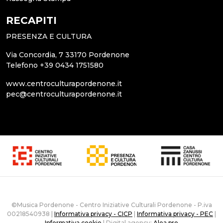
RECAPITI
PRESENZA E CULTURA
Via Concordia, 7 33170 Pordenone
Telefono +39 0434 1751580
www.centroculturapordenone.it
pec@centroculturapordenone.it
©Musica Pordenone - Centro Iniziative Culturali Pordenone - P.iva
00218540938 |
Informativa privacy - CICP
|
Informativa privacy - PEC
|
Informativa cookie
| Digital agency:
Alea.pro