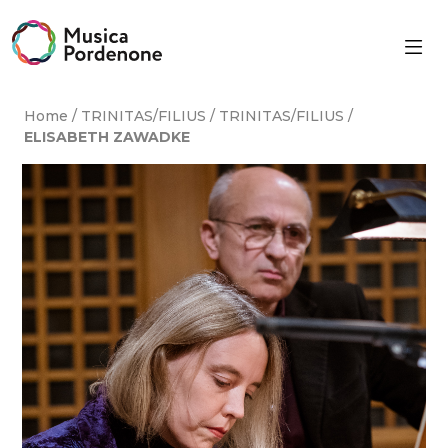
Skip
to
content
Home
/
TRINITAS/FILIUS
/
TRINITAS/FILIUS
/
ELISABETH ZAWADKE