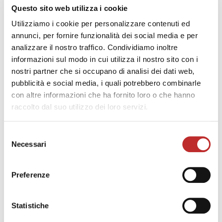
Questo sito web utilizza i cookie
Utilizziamo i cookie per personalizzare contenuti ed
ELISABETH ZAWADKE
annunci, per fornire funzionalità dei social media e per
analizzare il nostro traffico. Condividiamo inoltre
Musiche di Bach, Buxtehude, Sweelinck,
informazioni sul modo in cui utilizza il nostro sito con i
Mendelssohn-Bartholdy, Franck, Messiaen
nostri partner che si occupano di analisi dei dati web,
pubblicità e social media, i quali potrebbero combinarle
Due recital organistici offrono la possibilità di
con altre informazioni che ha fornito loro o che hanno
collaborare con festival e associazioni attive sul
raccolto dal suo utilizzo dei loro servizi.
territorio regionale, con programmi diversi volti
alla valorizzazione di strumenti importanti
Selezione
realizzati in Friuli, vero vanto di una tradizione
Necessari
del
artigianale secolare di altissimo profilo.
consenso
Protagonista di entrambi i concerti l’organista
tedesca che, già docente per molti anni
Preferenze
all’Accademia di Lucerna in Svizzera, insegna oggi
nei conservatori italiani.
Statistiche