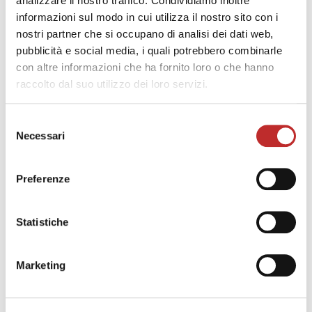
analizzare il nostro traffico. Condividiamo inoltre
informazioni sul modo in cui utilizza il nostro sito con i
Stefano Valanzuolo: “Dalla
nostri partner che si occupano di analisi dei dati web,
musica il dialogo che unisce”
pubblicità e social media, i quali potrebbero combinarle
con altre informazioni che ha fornito loro o che hanno
LEZIONE CONCERTO DEL
raccolto dal suo utilizzo dei loro servizi.
VINCITORE DEL PREMIO
Selezione
MUSICAINSIEME
Necessari
del
PORDENONE 2023
consenso
Preferenze
Statistiche
Marketing