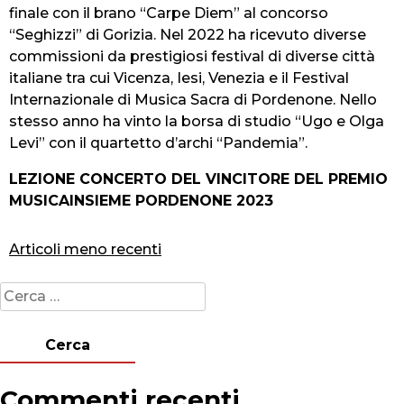
finale con il brano “Carpe Diem” al concorso
“Seghizzi” di Gorizia. Nel 2022 ha ricevuto diverse
commissioni da prestigiosi festival di diverse città
italiane tra cui Vicenza, Iesi, Venezia e il Festival
Internazionale di Musica Sacra di Pordenone. Nello
stesso anno ha vinto la borsa di studio “Ugo e Olga
Levi” con il quartetto d’archi “Pandemia”.
LEZIONE CONCERTO DEL VINCITORE DEL PREMIO
MUSICAINSIEME PORDENONE 2023
Navigazione
Articoli meno recenti
articoli
Ricerca
per:
Commenti recenti