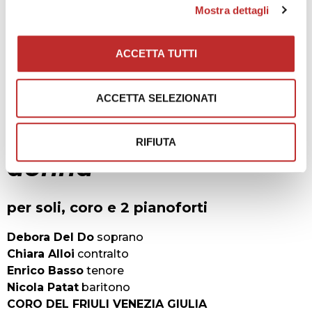
Mostra dettagli
ACCETTA TUTTI
Marianna Acito
ACCETTA SELEZIONATI
Requiem per una
RIFIUTA
donna
per soli, coro e 2 pianoforti
Debora Del Do
soprano
Chiara Alloi
contralto
Enrico Basso
tenore
Nicola Patat
baritono
CORO DEL FRIULI VENEZIA GIULIA