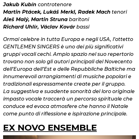
Jakub Kubín
controtenore
Martin Ptácek, Lukáš Merkl, Radek Mach
tenori
Aleš Malý, Martin Struna
baritoni
Richard Uhlír, Václav Kovár
bassi
Ormai celebre in tutta Europa e negli USA, l’ottetto
GENTLEMEN SINGERS è uno dei più significativi
gruppi vocali cechi. Ampio spazio nel suo repertorio
trovano non solo gli autori principali del Novecento
dell’Europa dell’Est e delle Repubbliche Baltiche ma
innumerevoli arrangiamenti di musiche popolari e
tradizionali espressamente create per il gruppo.
La suggestiva e suadente sonorità del loro originale
impasto vocale traccerà un percorso spirituale che
conduce ed evoca atmosfere che hanno il Natale
come punto di riflessione e ispirazione principale.
EX NOVO ENSEMBLE