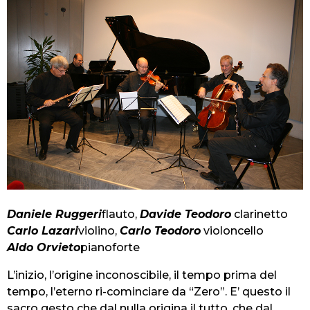
Daniele Ruggeri
flauto,
Davide Teodoro
clarinetto
Carlo Lazari
violino,
Carlo Teodoro
violoncello
Aldo Orvieto
pianoforte
L’inizio, l’origine inconoscibile, il tempo prima del
tempo, l’eterno ri-cominciare da “Zero”. E’ questo il
sacro gesto che dal nulla origina il tutto, che dal