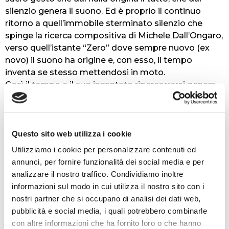
silenzio genera il suono. Ed è proprio il continuo
ritorno a quell’immobile sterminato silenzio che
spinge la ricerca compositiva di Michele Dall’Ongaro,
verso quell’istante “Zero” dove sempre nuovo (ex
novo) il suono ha origine e, con esso, il tempo
inventa se stesso mettendosi in moto.
Così il tempo e il suo incantato ripercorrersi genera
la vita, si fa terra e mare, si veste della sacra voce
della natura che l’uomo contemporaneo nella sua
autodistruttiva arroganza non vuol più ascoltare,
condannandosi alla caducità, all’estinzione.
Questo sito web utilizza i cookie
Ed è proprio questa incapacità di sentire, questa
Utilizziamo i cookie per personalizzare contenuti ed
perdita dell’eterno, questa caduta dal paradiso, che
annunci, per fornire funzionalità dei social media e per
viene descritta nella parabola compositiva di “The
analizzare il nostro traffico. Condividiamo inoltre
apple tree” di Ludovico Einaudi. Dove il suono, in
informazioni sul modo in cui utilizza il nostro sito con i
origine puro, si macchia del peccato, corrompendosi
nostri partner che si occupano di analisi dei dati web,
a causa di quel frutto proibito di conoscenza,
pubblicità e social media, i quali potrebbero combinarle
divenendo carne e sangue e facendosi umano,
con altre informazioni che ha fornito loro o che hanno