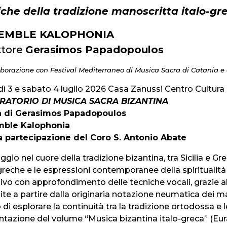
che della tradizione manoscritta italo-gr
EMBLE KALOPHONIA
ttore
Gerasimos Papadopoulos
aborazione con Festival Mediterraneo di Musica Sacra di Catania e 
dì 3 e sabato 4 luglio 2026 Casa Zanussi Centro Cultur
RATORIO DI MUSICA SACRA BIZANTINA
a di Gerasimos Papadopoulos
mble Kalophonia
a partecipazione del Coro S. Antonio Abate
ggio nel cuore della tradizione bizantina, tra Sicilia e Gr
greche e le espressioni contemporanee della spiritualità
ivo con approfondimento delle tecniche vocali, grazie a
te a partire dalla originaria notazione neumatica dei man
di esplorare la continuità tra la tradizione ortodossa e l
tazione del volume “Musica bizantina italo-greca” (Eura