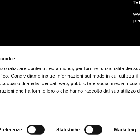
Te
ww
pe
 cookie
rsonalizzare contenuti ed annunci, per fornire funzionalità dei so
ffico. Condividiamo inoltre informazioni sul modo in cui utilizza il 
 occupano di analisi dei dati web, pubblicità e social media, i qual
azioni che ha fornito loro o che hanno raccolto dal suo utilizzo d
Preferenze
Statistiche
Marketing
denone - P.iva 00218540938 |
Informativa privacy - CICP
|
Informativa priva