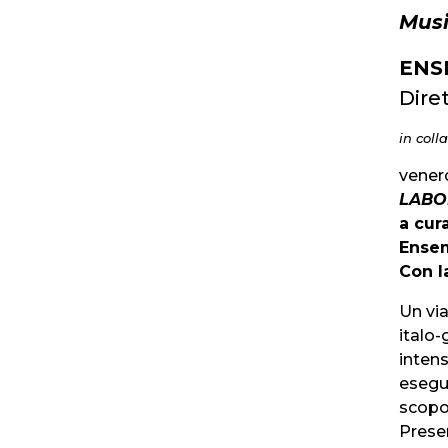
Musi
ENS
Dire
in coll
vener
LABO
a cur
Ense
Con l
Un via
italo-
intens
esegui
scopo 
Presen