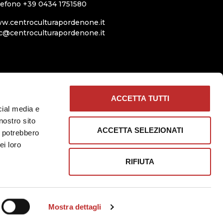
lefono +39 0434 1751580
w.centroculturapordenone.it
c@centroculturapordenone.it
ACCETTA TUTTI
cial media e
nostro sito
ACCETTA SELEZIONATI
i potrebbero
ei loro
RIFIUTA
Mostra dettagli
cy - PEC
|
Informativa cookie
| Digital agency:
Alea.pro