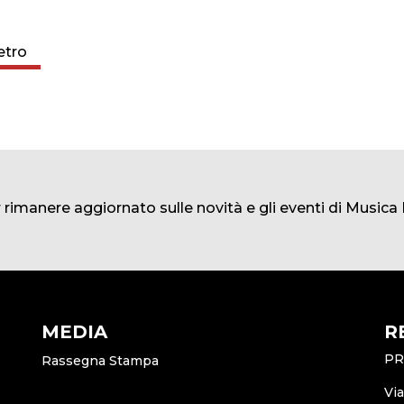
etro
er rimanere aggiornato sulle novità e gli eventi di Music
MEDIA
R
PR
Rassegna Stampa
Vi