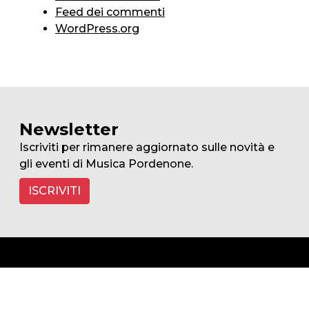
Feed dei commenti
WordPress.org
Newsletter
Iscriviti per rimanere aggiornato sulle novità e
gli eventi di Musica Pordenone.
ISCRIVITI
MUSICA PORDENONE
Un unico contenitore in cui trovano spazio i 3 capisaldi di