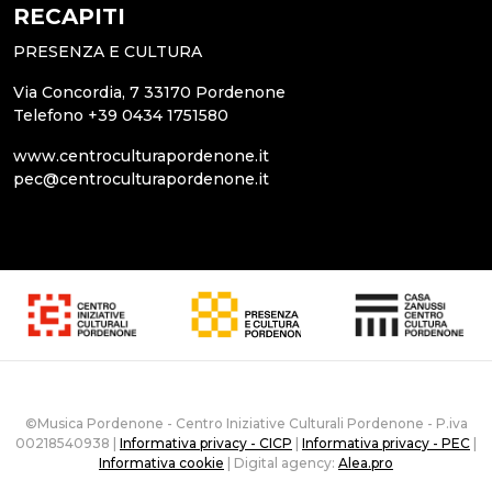
RECAPITI
PRESENZA E CULTURA
Via Concordia, 7 33170 Pordenone
Telefono +39 0434 1751580
www.centroculturapordenone.it
pec@centroculturapordenone.it
©Musica Pordenone - Centro Iniziative Culturali Pordenone - P.iva
00218540938 |
Informativa privacy - CICP
|
Informativa privacy - PEC
|
Informativa cookie
| Digital agency:
Alea.pro